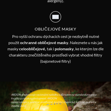
alergeny).
OBLIČEJOVÉ MASKY
Pro vyšší ochranu dýchacích cest je nezbytně nutné
použít
ochranné obličejové masky
. Naleznete u nás jak
masky
celoobličejové,
tak i
polomasky
, ke kterým lze dle
charakteru znečištěného prostředí vybrat vhodné filtry
(bajonetové filtry)
ARDON představuje racionální nabídku s důrazem na standardizovanou
kvalitu a vysokou dostupnost. ARDON
nabízí rukavice máčené, protiřezné, textilní, chemické, kožené, svářecí a
mnohé další.